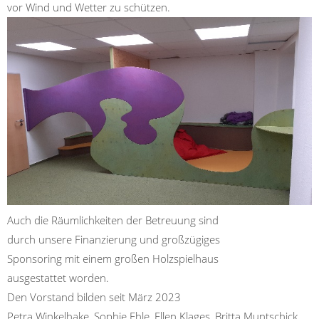
vor Wind und Wetter zu schützen.
Auch die Räumlichkeiten der Betreuung sind
durch unsere Finanzierung und großzügiges
Sponsoring mit einem großen Holzspielhaus
ausgestattet
worden.
Den Vorstand bilden seit März 2023
Petra Winkelhake, Sophie Ehle, Ellen Klages, Britta
Muntschick
,